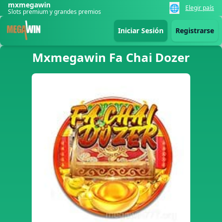
mxmegawin
🌐
Elegir país
Slots premium y grandes premios
Iniciar Sesión
Registrarse
Mxmegawin Fa Chai Dozer