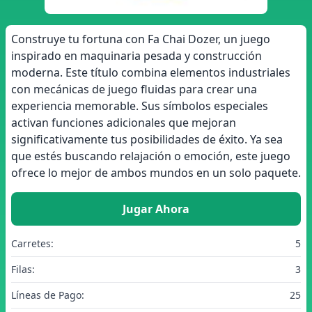
Construye tu fortuna con Fa Chai Dozer, un juego
inspirado en maquinaria pesada y construcción
moderna. Este título combina elementos industriales
con mecánicas de juego fluidas para crear una
experiencia memorable. Sus símbolos especiales
activan funciones adicionales que mejoran
significativamente tus posibilidades de éxito. Ya sea
que estés buscando relajación o emoción, este juego
ofrece lo mejor de ambos mundos en un solo paquete.
Jugar Ahora
Carretes:
5
Filas:
3
Líneas de Pago:
25