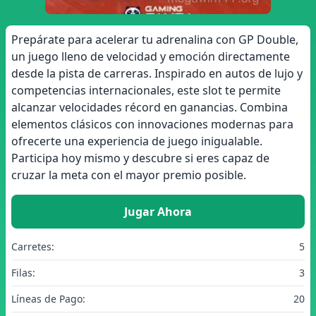
Prepárate para acelerar tu adrenalina con GP Double,
un juego lleno de velocidad y emoción directamente
desde la pista de carreras. Inspirado en autos de lujo y
competencias internacionales, este slot te permite
alcanzar velocidades récord en ganancias. Combina
elementos clásicos con innovaciones modernas para
ofrecerte una experiencia de juego inigualable.
Participa hoy mismo y descubre si eres capaz de
cruzar la meta con el mayor premio posible.
Jugar Ahora
Carretes:
5
Filas:
3
Líneas de Pago:
20