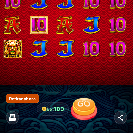
Retirar ahora
100
Bet
B